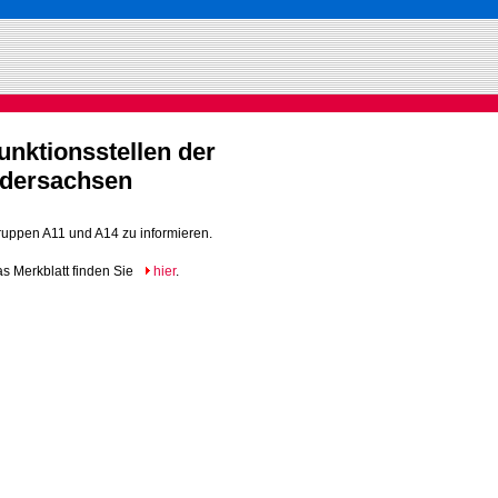
unktionsstellen der
edersachsen
sgruppen A11 und A14 zu informieren.
s Merkblatt finden Sie
hier
.